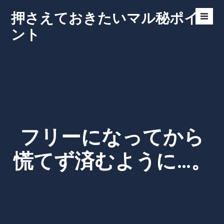
Skip
押さえておきたいマル秘ポイ
to
Men
content
ント
Toggl
フリーになってから
慌てず済むように…。