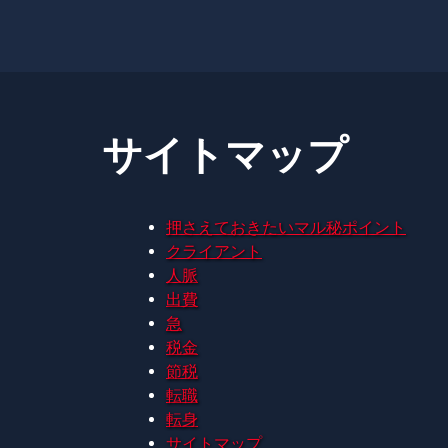
サイトマップ
押さえておきたいマル秘ポイント
クライアント
人脈
出費
急
税金
節税
転職
転身
サイトマップ