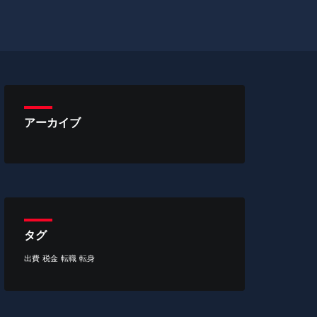
アーカイブ
タグ
出費
税金
転職
転身